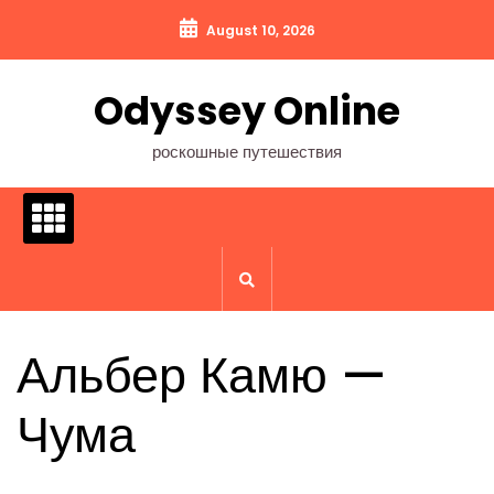
Перейти
August 10, 2026
к
содержимому
Odyssey Online
роскошные путешествия
Альбер Камю —
Чума