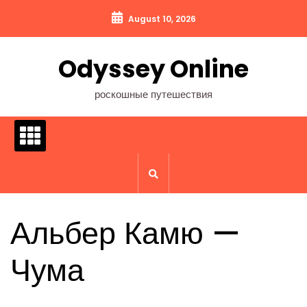
Перейти
August 10, 2026
к
содержимому
Odyssey Online
роскошные путешествия
Альбер Камю —
Чума