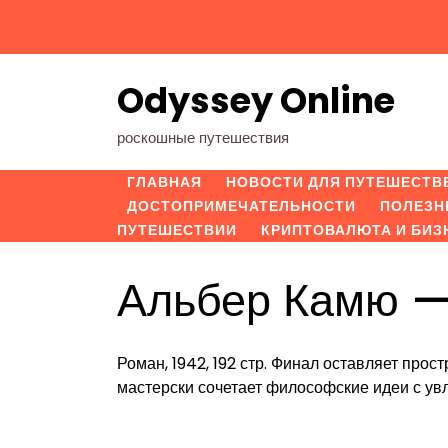
Перейти
к
содержимому
Odyssey Online
роскошные путешествия
ГЛАВНАЯ
НОВОСТИ ДЛЯ ПУТЕШЕСТВ
ДОСТОПРИМЕЧАТЕЛЬНОСТИ
ПОЛЕЗН
ПУТЕШЕСТВИИ
КРИПТОВАЛЮТА И БИЗ
Альбер Камю —
Роман, 1942, 192 стр. Финал оставляет про
мастерски сочетает философские идеи с у