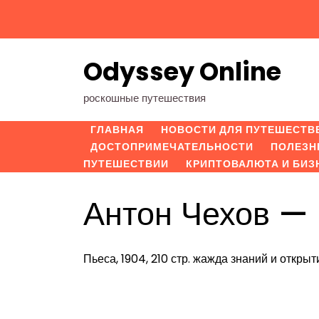
Перейти
к
содержимому
Odyssey Online
роскошные путешествия
ГЛАВНАЯ
НОВОСТИ ДЛЯ ПУТЕШЕСТВ
ДОСТОПРИМЕЧАТЕЛЬНОСТИ
ПОЛЕЗН
ПУТЕШЕСТВИИ
КРИПТОВАЛЮТА И БИЗ
Антон Чехов —
Пьеса, 1904, 210 стр. жажда знаний и открыт