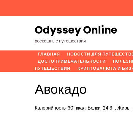
Перейти
к
содержимому
Odyssey Online
роскошные путешествия
ГЛАВНАЯ
НОВОСТИ ДЛЯ ПУТЕШЕСТВ
ДОСТОПРИМЕЧАТЕЛЬНОСТИ
ПОЛЕЗН
ПУТЕШЕСТВИИ
КРИПТОВАЛЮТА И БИЗ
Авокадо
Калорийность: 301 ккал, Белки: 24.3 г, Жиры: 