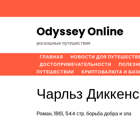
Перейти
к
содержимому
Odyssey Online
роскошные путешествия
ГЛАВНАЯ
НОВОСТИ ДЛЯ ПУТЕШЕСТВ
ДОСТОПРИМЕЧАТЕЛЬНОСТИ
ПОЛЕЗН
ПУТЕШЕСТВИИ
КРИПТОВАЛЮТА И БИЗ
Чарльз Диккен
Роман, 1861, 544 стр. борьба добра и зла