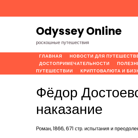
Перейти
к
содержимому
Odyssey Online
роскошные путешествия
ГЛАВНАЯ
НОВОСТИ ДЛЯ ПУТЕШЕСТВ
ДОСТОПРИМЕЧАТЕЛЬНОСТИ
ПОЛЕЗН
ПУТЕШЕСТВИИ
КРИПТОВАЛЮТА И БИЗ
Фёдор Достоев
наказание
Роман, 1866, 671 стр. испытания и преодоле