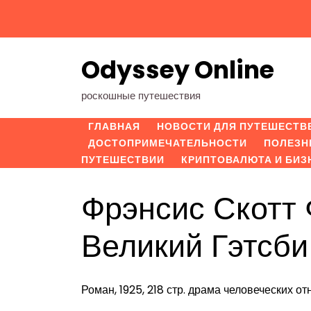
Перейти
к
содержимому
Odyssey Online
роскошные путешествия
ГЛАВНАЯ
НОВОСТИ ДЛЯ ПУТЕШЕСТВ
ДОСТОПРИМЕЧАТЕЛЬНОСТИ
ПОЛЕЗН
ПУТЕШЕСТВИИ
КРИПТОВАЛЮТА И БИЗ
Фрэнсис Скотт
Великий Гэтсби
Роман, 1925, 218 стр. драма человеческих о