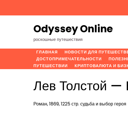
Перейти
к
содержимому
Odyssey Online
роскошные путешествия
ГЛАВНАЯ
НОВОСТИ ДЛЯ ПУТЕШЕСТВ
ДОСТОПРИМЕЧАТЕЛЬНОСТИ
ПОЛЕЗН
ПУТЕШЕСТВИИ
КРИПТОВАЛЮТА И БИЗ
Лев Толстой — 
Роман, 1869, 1225 стр. судьба и выбор героя