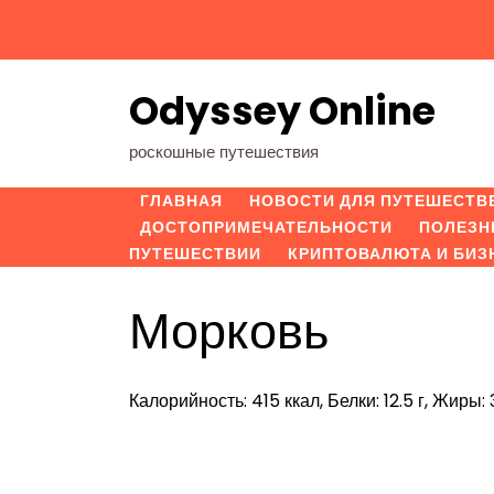
Перейти
к
содержимому
Odyssey Online
роскошные путешествия
ГЛАВНАЯ
НОВОСТИ ДЛЯ ПУТЕШЕСТВ
ДОСТОПРИМЕЧАТЕЛЬНОСТИ
ПОЛЕЗН
ПУТЕШЕСТВИИ
КРИПТОВАЛЮТА И БИЗ
Морковь
Калорийность: 415 ккал, Белки: 12.5 г, Жиры: 3