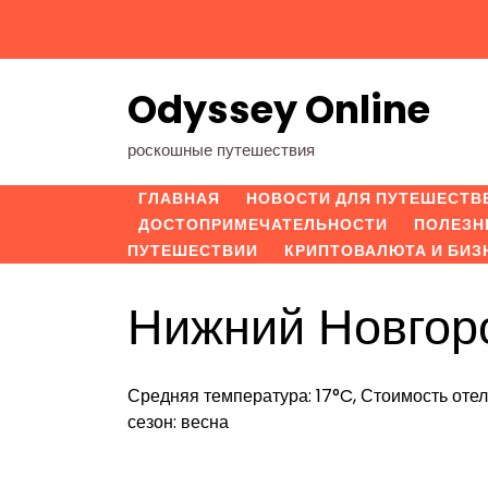
Перейти
к
содержимому
Odyssey Online
роскошные путешествия
ГЛАВНАЯ
НОВОСТИ ДЛЯ ПУТЕШЕСТВ
ДОСТОПРИМЕЧАТЕЛЬНОСТИ
ПОЛЕЗН
ПУТЕШЕСТВИИ
КРИПТОВАЛЮТА И БИЗ
Нижний Новгор
Средняя температура: 17°C, Стоимость отел
сезон: весна