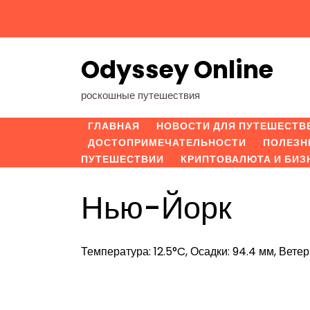
Перейти
к
содержимому
Odyssey Online
роскошные путешествия
ГЛАВНАЯ
НОВОСТИ ДЛЯ ПУТЕШЕСТВ
ДОСТОПРИМЕЧАТЕЛЬНОСТИ
ПОЛЕЗН
ПУТЕШЕСТВИИ
КРИПТОВАЛЮТА И БИЗ
Нью-Йорк
Температура: 12.5°C, Осадки: 94.4 мм, Ветер