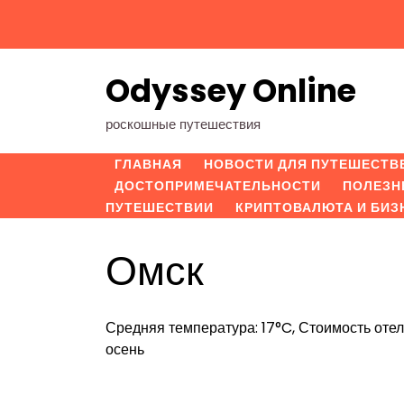
Перейти
к
содержимому
Odyssey Online
роскошные путешествия
ГЛАВНАЯ
НОВОСТИ ДЛЯ ПУТЕШЕСТВ
ДОСТОПРИМЕЧАТЕЛЬНОСТИ
ПОЛЕЗН
ПУТЕШЕСТВИИ
КРИПТОВАЛЮТА И БИЗ
Омск
Средняя температура: 17°C, Стоимость отел
осень