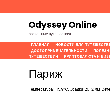
Перейти
к
содержимому
Odyssey Online
роскошные путешествия
ГЛАВНАЯ
НОВОСТИ ДЛЯ ПУТЕШЕСТВ
ДОСТОПРИМЕЧАТЕЛЬНОСТИ
ПОЛЕЗН
ПУТЕШЕСТВИИ
КРИПТОВАЛЮТА И БИЗ
Париж
Температура: -15.9°C, Осадки: 261.2 мм, Вете