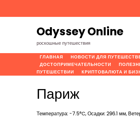
Перейти
к
содержимому
Odyssey Online
роскошные путешествия
ГЛАВНАЯ
НОВОСТИ ДЛЯ ПУТЕШЕСТВ
ДОСТОПРИМЕЧАТЕЛЬНОСТИ
ПОЛЕЗН
ПУТЕШЕСТВИИ
КРИПТОВАЛЮТА И БИЗ
Париж
Температура: -7.5°C, Осадки: 296.1 мм, Вете