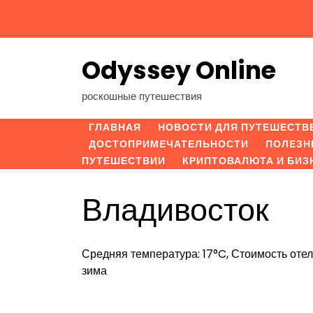
Перейти
к
содержимому
Odyssey Online
роскошные путешествия
ГЛАВНАЯ
НОВОСТИ ДЛЯ ПУТЕШЕСТВ
ДОСТОПРИМЕЧАТЕЛЬНОСТИ
ПОЛЕЗН
ПУТЕШЕСТВИИ
КРИПТОВАЛЮТА И БИЗ
Владивосток
Средняя температура: 17°C, Стоимость отел
зима