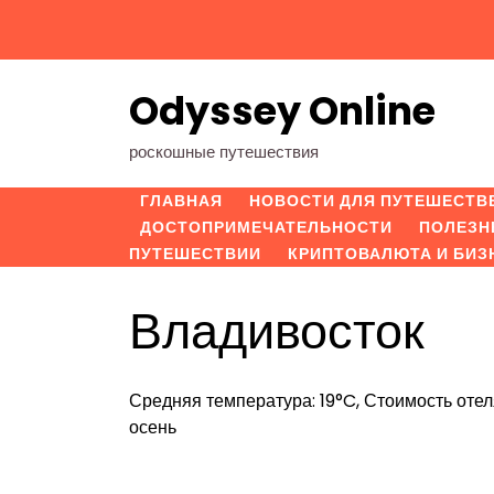
Перейти
к
содержимому
Odyssey Online
роскошные путешествия
ГЛАВНАЯ
НОВОСТИ ДЛЯ ПУТЕШЕСТВ
ДОСТОПРИМЕЧАТЕЛЬНОСТИ
ПОЛЕЗН
ПУТЕШЕСТВИИ
КРИПТОВАЛЮТА И БИЗ
Владивосток
Средняя температура: 19°C, Стоимость отел
осень