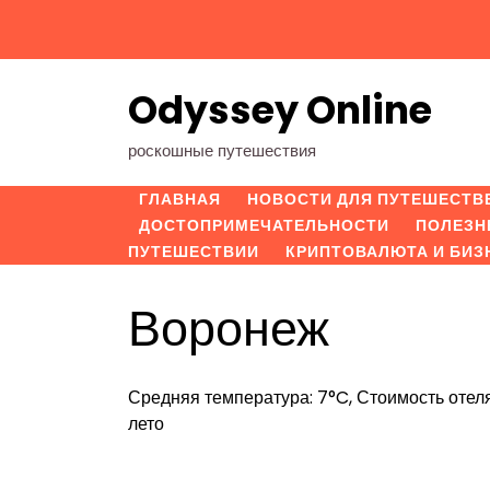
Перейти
к
содержимому
Odyssey Online
роскошные путешествия
ГЛАВНАЯ
НОВОСТИ ДЛЯ ПУТЕШЕСТВ
ДОСТОПРИМЕЧАТЕЛЬНОСТИ
ПОЛЕЗН
ПУТЕШЕСТВИИ
КРИПТОВАЛЮТА И БИЗ
Воронеж
Средняя температура: 7°C, Стоимость отеля
лето