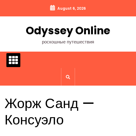
Перейти
August 6, 2026
к
содержимому
Odyssey Online
роскошные путешествия
Жорж Санд —
Консуэло