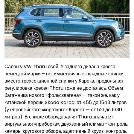
Салон у VW Tharu свой. У заднего дивана кросса
немецкой марки – несимметричные складные спинки
вместо трехсекционной спинки у Карока, продольная
регулировка кресел Tharu тоже не досталась. Объем
багажника нового «фольсквагена» — такой же, как у
китайской версии Skoda Karoq: от 455 до 1543 литров
(у европейского «короткого» Карока — от 521 до 1630
литров). В списке оборудования Tharu значатся:
виртуальная «приборка», двухзонный климат-контроль,
камеры кругового обзора, адаптивный круиз-контроль,