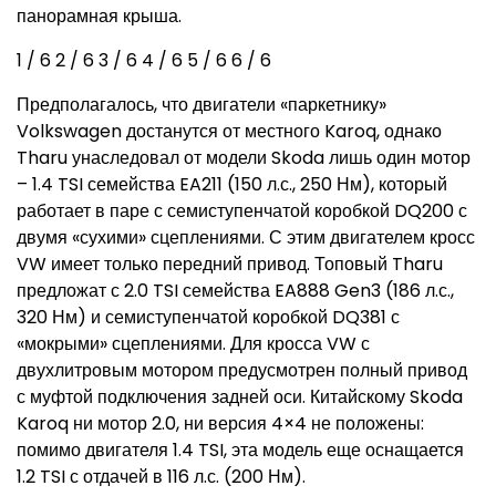
панорамная крыша.
1
/ 6
2
/ 6
3
/ 6
4
/ 6
5
/ 6
6
/ 6
Предполагалось, что двигатели «паркетнику»
Volkswagen достанутся от местного Karoq, однако
Tharu унаследовал от модели Skoda лишь один мотор
– 1.4 TSI семейства EA211 (150 л.с., 250 Нм), который
работает в паре с семиступенчатой коробкой DQ200 с
двумя «сухими» сцеплениями. С этим двигателем кросс
VW имеет только передний привод. Топовый Tharu
предложат с 2.0 TSI семейства EA888 Gen3 (186 л.с.,
320 Нм) и семиступенчатой коробкой DQ381 с
«мокрыми» сцеплениями. Для кросса VW с
двухлитровым мотором предусмотрен полный привод
с муфтой подключения задней оси. Китайскому Skoda
Karoq ни мотор 2.0, ни версия 4×4 не положены:
помимо двигателя 1.4 TSI, эта модель еще оснащается
1.2 TSI с отдачей в 116 л.с. (200 Нм).