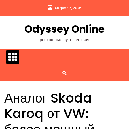
Перейти
August 7, 2026
к
содержимому
Odyssey Online
роскошные путешествия
Аналог Skoda
Karoq от VW: