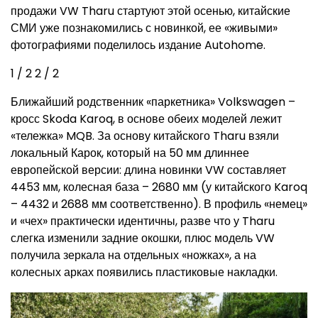
продажи VW Tharu стартуют этой осенью, китайские
СМИ уже познакомились с новинкой, ее «живыми»
фотографиями поделилось издание Autohome.
1
/ 2
2
/ 2
Ближайший родственник «паркетника» Volkswagen –
кросс Skoda Karoq, в основе обеих моделей лежит
«тележка» MQB. За основу китайского Tharu взяли
локальный Карок, который на 50 мм длиннее
европейской версии: длина новинки VW составляет
4453 мм, колесная база – 2680 мм (у китайского Karoq
– 4432 и 2688 мм соответственно). В профиль «немец»
и «чех» практически идентичны, разве что у Tharu
слегка изменили задние окошки, плюс модель VW
получила зеркала на отдельных «ножках», а на
колесных арках появились пластиковые накладки.