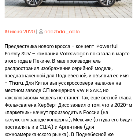
Опубликовано
Опубликовано
19 июня 2020
|
odezhda_oblo
Предвестника нового кросса – концепт Powerful
Family SUV – компания Volkswagen показала в марте
этого года в Пекине. В мае производитель
распространил изображения серийной модели,
предназначенной для Поднебесной, и объявил ее имя
– Tharu. Для Китая выпуск кроссовера налажен на
местном заводе СП концернов VW и SAIC, но
«эксклюзивом» модель не станет. Так, еще весной глава
Фольксвагена Херберт Дисс заявил о том, что в 2020-м
«паркетник» начнут производить в России (на
калужском заводе концерна), Мексике (оттуда его будут
поставлять и в США) и Аргентине (для
южноамериканского рынка). В Поднебесной же