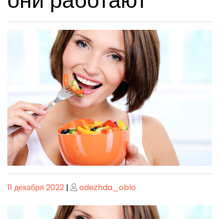
они работают
Опубликовано
Опубликовано
11 декабря 2022
|
odezhda_oblo