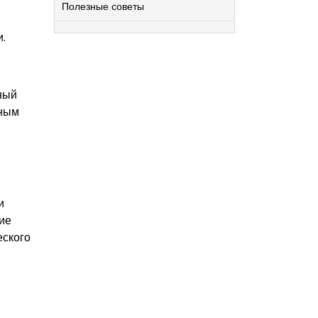
Полезные советы
и.
ный
ьным
и
ие
еского