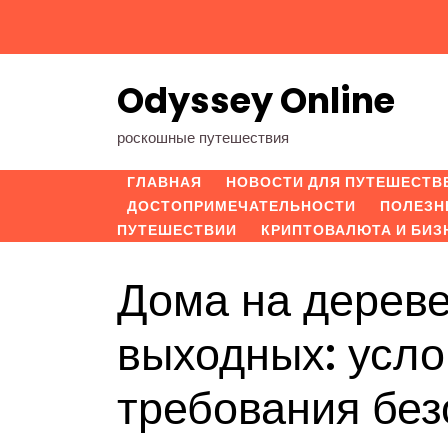
Перейти
к
содержимому
Odyssey Online
роскошные путешествия
ГЛАВНАЯ
НОВОСТИ ДЛЯ ПУТЕШЕСТВ
ДОСТОПРИМЕЧАТЕЛЬНОСТИ
ПОЛЕЗН
ПУТЕШЕСТВИИ
КРИПТОВАЛЮТА И БИЗ
Дома на дереве
выходных: усло
требования без