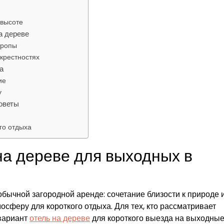
 высоте
а дереве
тропы
крестностях
а
ие
у
оветы
го отдыха
на дереве для выходных в
бычной загородной аренде: сочетание близости к природе 
сферу для короткого отдыха. Для тех, кто рассматривает
вариант
отель на дереве
для короткого выезда на выходные