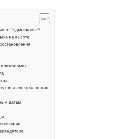
ых в Подмосковье?
ыха на высоте
восстановления
а платформах
та
нты
 кухня и электроэнергия
ным датам
ды
трахование
 арендатора