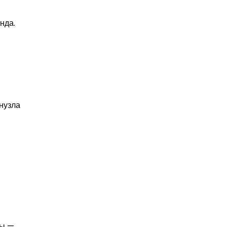
нда.
нузла
ты —