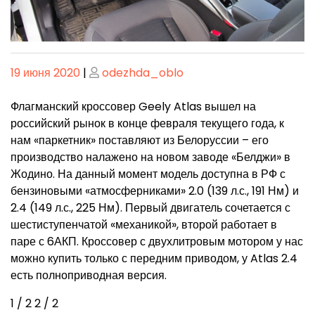
Опубликовано
Опубликовано
19 июня 2020
|
odezhda_oblo
Флагманский кроссовер Geely Atlas вышел на
российский рынок в конце февраля текущего года, к
нам «паркетник» поставляют из Белоруссии – его
производство налажено на новом заводе «Белджи» в
Жодино. На данный момент модель доступна в РФ с
бензиновыми «атмосферниками» 2.0 (139 л.с., 191 Нм) и
2.4 (149 л.с., 225 Нм). Первый двигатель сочетается с
шестиступенчатой «механикой», второй работает в
паре с 6АКП. Кроссовер с двухлитровым мотором у нас
можно купить только с передним приводом, у Atlas 2.4
есть полноприводная версия.
1
/ 2
2
/ 2