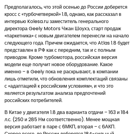
Предполагалось, что этой осенью до России доберется
кросс с «турбочетверкой» 1.8, однако, как рассказал в
интервью Kolesa.ru заместитель генерального
директора Geely Motors Чжан Шоухэ, старт продаж
«паркетника» с новым двигателем перенесли на начало
следующего года. Причем ожидается, что Atlas 1.8 будет
представлен в РФ как с передним, так и с полным
приводом. Кроме турбомотора, российская версия
модели еще получит новое оборудование. Какое
именно – в Geely пока не раскрывают, в компании
лишь отметили, что обновления комплектаций связаны
с «адаптацией к российским условиям», и что это
является результатом анализа предпочтений
российских потребителей.
В Китае у двигателя 1.8 два варианта отдачи – 163 и 184
л.с. (250 и 285 Нм соответственно). Менее мощная
версия работает в паре с 6МКП, вторая – с 6АКП.
Скорее всего, до России доберется 184-сильный