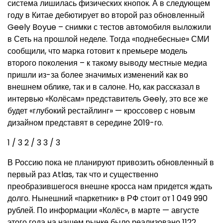
система лишилась физических кнопок. А в следующем
году в Китае дебютирует во второй раз обновленный
Geely Boyue – снимки с тестов автомобиля выложили
в Сеть на прошлой неделе. Тогда «поднебесные» СМИ
сообщили, что марка готовит к премьере модель
второго поколения – к такому выводу местные медиа
пришли из-за более значимых изменений как во
внешнем облике, так и в салоне. Но, как рассказал в
интервью «Колёсам» представитель Geely, это все же
будет «глубокий рестайлинг» — кроссовер с новым
дизайном представят в середине 2019-го.
1
/ 3
2
/ 3
3
/ 3
В Россию пока не планируют привозить обновленный в
первый раз Atlas, так что и существенно
преобразившегося внешне кросса нам придется ждать
долго. Нынешний «паркетник» в РФ стоит от 1 049 990
рублей. По информации «Колёс», в марте — августе
этого года на нашем рынке было реализовано 1122