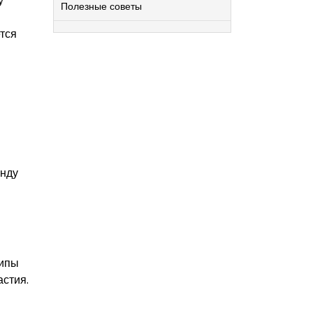
у
Полезные советы
тся
енду
типы
астия.