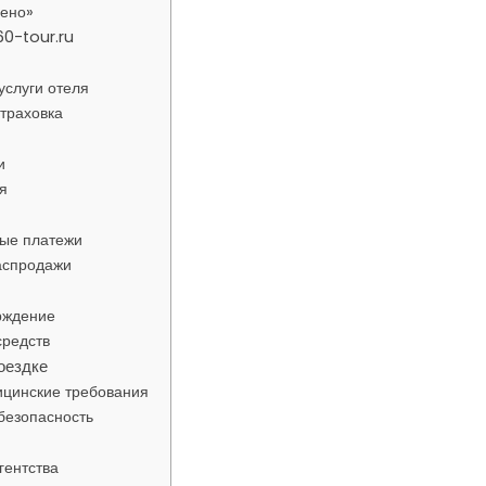
чено»
60-tour.ru
услуги отеля
страховка
и
я
тые платежи
аспродажи
рждение
средств
оездке
ицинские требования
 безопасность
гентства