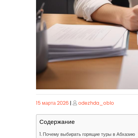
Опубликовано
Опубликовано
15 марта 2026
|
odezhda_oblo
Содержание
Почему выбирать горящие туры в Абхазию