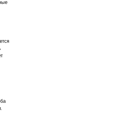
тные
ется
ь
ет
оба
.