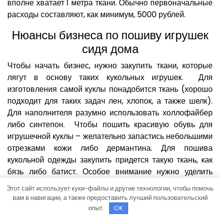
вполне хватает 1 метра ткани. Обычно первоначальные
расходы составляют, как минимум, 5000 рублей.
Нюансы бизнеса по пошиву игрушек
сидя дома
Чтобы начать бизнес, нужно закупить ткани, которые
лягут в основу таких кукольных игрушек. Для
изготовления самой куклы понадобится ткань (хорошо
подходит для таких задач лен, хлопок, а также шелк).
Для наполнителя разумно использовать холлофайбер
либо синтепон. Чтобы пошить красивую обувь для
игрушечной куклы – желательно запастись небольшими
отрезками кожи либо дермантина. Для пошива
кукольной одежды закупить придется такую ткань, как
бязь либо батист. Особое внимание нужно уделить
фурнитуре, которая будет служить украшением куклы.
Этот сайт использует куки-файлы и другие технологии, чтобы помочь
Самый трудный этап работы – это декор, прическа.
вам в навигации, а также предоставить лучший пользовательский
опыт.
OK
Важный момент – красивые фотографии готовых