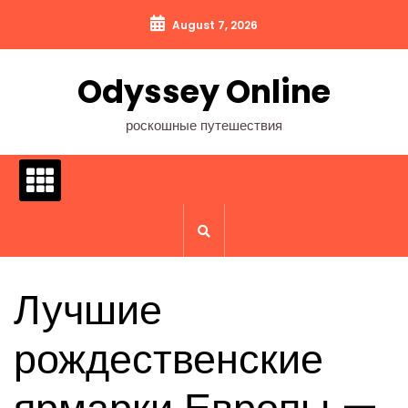
Перейти
August 7, 2026
к
содержимому
Odyssey Online
роскошные путешествия
Лучшие
рождественские