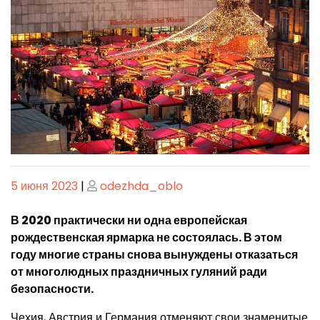
Опубликовано
Опубликовано
5 июня 2023
|
odezhda_oblo
В 2020 практически ни одна европейская
рождественская ярмарка не состоялась. В этом
году многие страны снова вынуждены отказаться
от многолюдных праздничных гуляний ради
безопасности.
Чехия, Австрия и Германия отменяют свои знаменитые