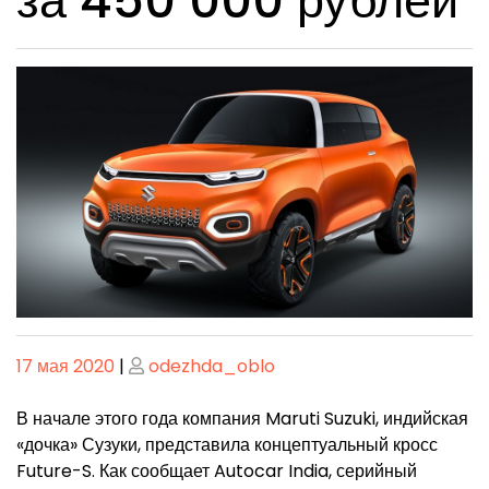
за 450 000 рублей
Опубликовано
Опубликовано
17 мая 2020
|
odezhda_oblo
В начале этого года компания Maruti Suzuki, индийская
«дочка» Сузуки, представила концептуальный кросс
Future-S. Как сообщает Autocar India, серийный