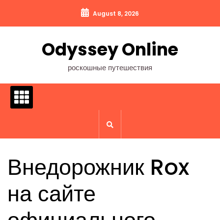
Перейти
August 8, 2026
к
содержимому
Odyssey Online
роскошные путешествия
Внедорожник Rox
на сайте